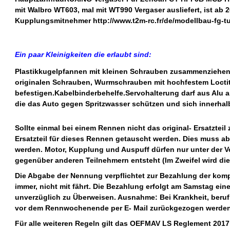
mit Walbro WT603, mal mit WT990 Vergaser ausliefert, ist ab
Kupplungsmitnehmer http://www.t2m-rc.fr/de/modellbau-fg-
Ein paar Kleinigkeiten die erlaubt sind:
Plastikkugelpfannen mit kleinen Schrauben zusammenziehen 
originalen Schrauben, Wurmschrauben mit hochfestem Locti
befestigen.Kabelbinderbehelfe.Servohalterung darf aus Alu a
die das Auto gegen Spritzwasser schützen und sich innerhal
Sollte einmal bei einem Rennen nicht das original- Ersatzteil
Ersatzteil für dieses Rennen getauscht werden. Dies muss 
werden. Motor, Kupplung und Auspuff dürfen nur unter der 
gegenüber anderen Teilnehmern entsteht (Im Zweifel wird di
Die Abgabe der Nennung verpflichtet zur Bezahlung der ko
immer, nicht mit fährt. Die Bezahlung erfolgt am Samstag e
unverzüglich zu Überweisen. Ausnahme: Bei Krankheit, berufl
vor dem Rennwochenende per E- Mail zurückgezogen werde
Für alle weiteren Regeln gilt das OEFMAV LS Reglement 2017