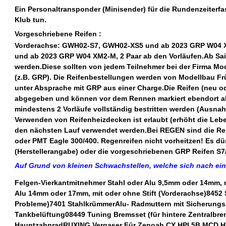
Ein Personaltransponder (Minisender) für die Rundenzeiter
Klub tun.
Vorgeschriebene Reifen :
Vorderachse: GWH02-S7, GWH02-XS5 und ab 2023 GRP W04 X
und ab 2023 GRP W04 XM2-M, 2 Paar ab den Vorläufen.Ab Sa
werden.Diese sollten von jedem Teilnehmer bei der Firma Mod
(z.B. GRP). Die Reifenbestellungen werden von Modellbau F
unter Absprache mit GRP aus einer Charge.Die Reifen (neu 
abgegeben und können vor dem Rennen markiert ebendort ab
mindestens 2 Vorläufe vollständig bestritten werden (Ausnah
Verwenden von Reifenheizdecken ist erlaubt (erhöht die Leb
den nächsten Lauf verwendet werden.Bei REGEN sind die Reif
oder PMT Eagle 300/400. Regenreifen nicht vorheitzen! Es dü
(Herstellerangabe) oder die vorgeschriebenen GRP Reifen S
Auf Grund von kleinen Schwachstellen, welche sich nach einig
Felgen-Vierkantmitnehmer Stahl oder Alu 9,5mm oder 14mm, m
Alu 14mm oder 17mm, mit oder ohne Stift (Vorderachse)8452
Probleme)7401 StahlkrümmerAlu- Radmuttern mit Sicherungs
Tankbelüftung08449 Tuning Bremsset (für hintere Zentralbre
HauptzahnradRUXING Vergaser Für Zenoah CY HPI 5B MCD HT3