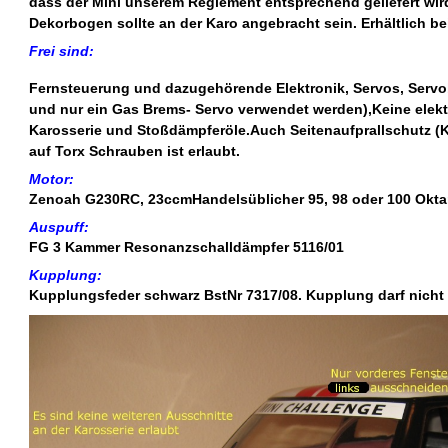
dass der Mini unserem Reglement entsprechend geliefert wir
Dekorbogen sollte an der Karo angebracht sein. Erhältlich be
Frei sind:
Fernsteuerung und dazugehörende Elektronik, Servos, Servo
und nur ein Gas Brems- Servo verwendet werden),Keine elektr
Karosserie und Stoßdämpferöle.Auch Seitenaufprallschutz (K
auf Torx Schrauben ist erlaubt.
Motor:
Zenoah G230RC, 23ccmHandelsüblicher 95, 98 oder 100 Oktan 
Auspuff:
FG 3 Kammer Resonanzschalldämpfer 5116/01
Kupplung:
Kupplungsfeder schwarz BstNr 7317/08. Kupplung darf nicht s